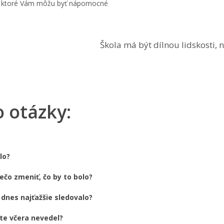
k, ktoré Vám môžu byť nápomocné
Škola má být dílnou lidskosti, 
o otázky:
lo?
ečo zmeniť, čo by to bolo?
i dnes najťažšie sledovalo?
ešte včera nevedel?