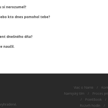
mu si nerozumel?
lebo kto dnes pomohol tebe?
ment dnešného dňa?
e naučil.
Viac o Narnii
/
Kon
Narnijský tím
/
Proces pr
/
PointBook
/
 vyhradené.
Rozvrh hodín
/