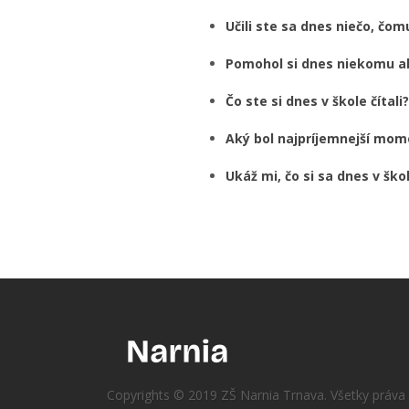
Učili ste sa dnes niečo, čo
Pomohol si dnes niekomu a
Čo ste si dnes v škole čítali?
Aký bol najpríjemnejší mo
Ukáž mi, čo si sa dnes v škol
Copyrights © 2019 ZŠ Narnia Trnava. Všetky práva