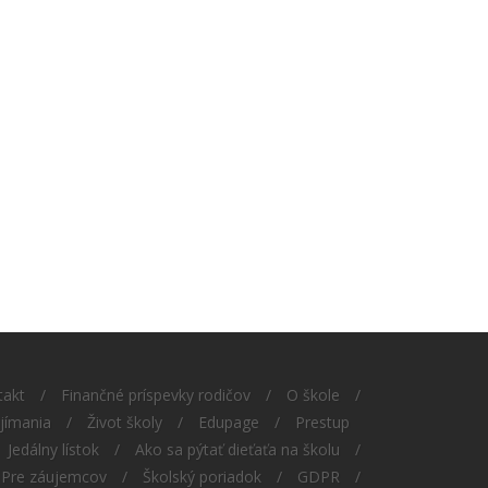
takt
/
Finančné príspevky rodičov
/
O škole
/
ijímania
/
Život školy
/
Edupage
/
Prestup
Jedálny lístok
/
Ako sa pýtať dieťaťa na školu
/
Pre záujemcov
/
Školský poriadok
/
GDPR
/